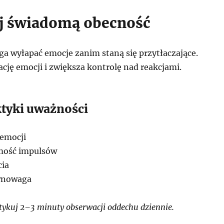
j świadomą obecność
 wyłapać emocje zanim staną się przytłaczające.
cję emocji i zwiększa kontrolę nad reakcjami.
ktyki uważności
 emocji
mość impulsów
cia
wnowaga
ykuj 2–3 minuty obserwacji oddechu dziennie.