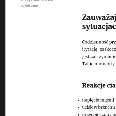
psychiczne
Zauważaj
sytuacja
Codzienność prz
irytację, zaskoc
jest zatrzymanie
Takie momenty re
Reakcje ci
napięcie mięśni
ucisk w brzuchu
przyspieszony 