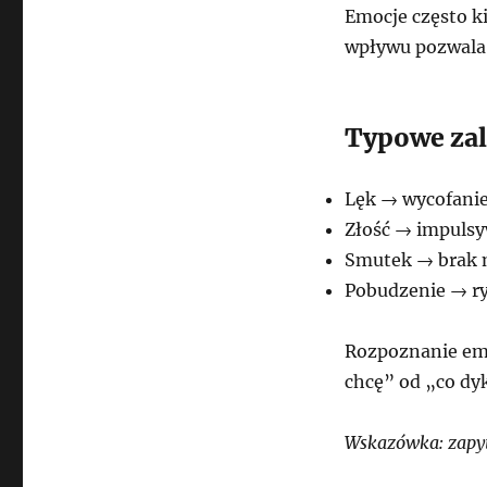
Emocje często ki
wpływu pozwala 
Typowe zal
Lęk → wycofanie
Złość → impulsy
Smutek → brak 
Pobudzenie → r
Rozpoznanie emo
chcę” od „co dy
Wskazówka: zapyt