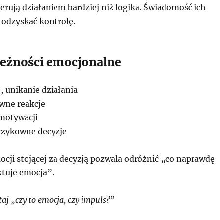
erują działaniem bardziej niż logika. Świadomość ich
odzyskać kontrolę.
eżności emocjonalne
, unikanie działania
wne reakcje
motywacji
yzykowne decyzje
cji stojącej za decyzją pozwala odróżnić „co naprawdę
ktuje emocja”.
aj „czy to emocja, czy impuls?”