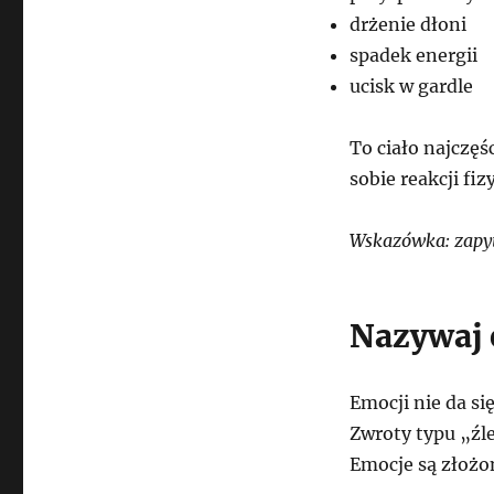
drżenie dłoni
spadek energii
ucisk w gardle
To ciało najczęś
sobie reakcji f
Wskazówka: zapyta
Nazywaj 
Emocji nie da si
Zwroty typu „źle
Emocje są złożo