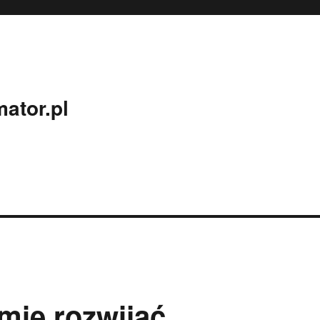
mator.pl
mie rozwijać