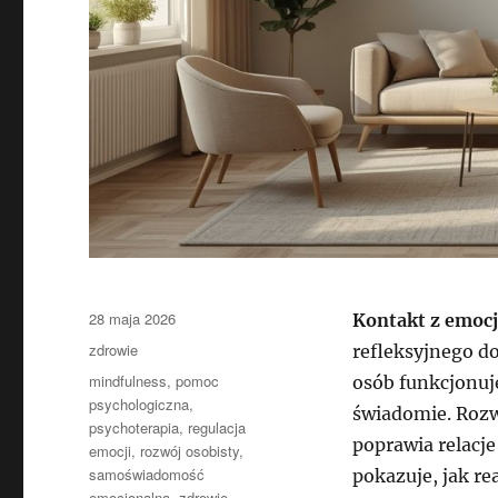
Data
28 maja 2026
Kontakt z emoc
publikacji
Kategorie
zdrowie
refleksyjnego do
Tagi
mindfulness
,
pomoc
osób funkcjonuj
psychologiczna
,
świadomie. Rozw
psychoterapia
,
regulacja
poprawia relacj
emocji
,
rozwój osobisty
,
samoświadomość
pokazuje, jak re
emocjonalna
,
zdrowie