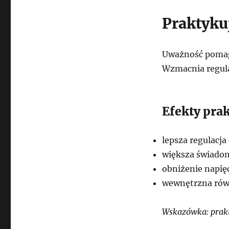
Praktyku
Uważność pomaga
Wzmacnia regula
Efekty pra
lepsza regulacja
większa świado
obniżenie napię
wewnętrzna ró
Wskazówka: prakt