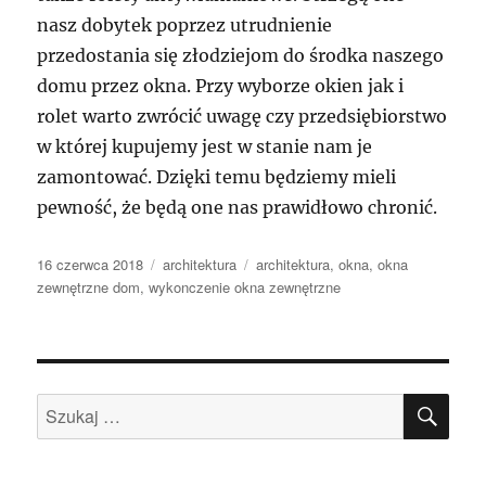
nasz dobytek poprzez utrudnienie
przedostania się złodziejom do środka naszego
domu przez okna. Przy wyborze okien jak i
rolet warto zwrócić uwagę czy przedsiębiorstwo
w której kupujemy jest w stanie nam je
zamontować. Dzięki temu będziemy mieli
pewność, że będą one nas prawidłowo chronić.
Data
Kategorie
Tagi
16 czerwca 2018
architektura
architektura
,
okna
,
okna
publikacji
zewnętrzne dom
,
wykonczenie okna zewnętrzne
SZU
Szukaj: