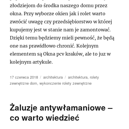
złodziejom do środka naszego domu przez
okna. Przy wyborze okien jak i rolet warto
zwrócić uwagę czy przedsiębiorstwo w której
kupujemy jest w stanie nam je zamontować.
Dzięki temu będziemy mieli pewność, że będą
one nas prawidłowo chronić. Kolejnym
elementem są Okna pcv kraków, ale to juz w
kolejnym artykule.
Data
Kategorie
Tagi
17 czerwca 2018
architektura
architektura
,
rolety
publikacji
zewnętrzne dom
,
wykonczenie rolety zewnętrzne
Żaluzje antywłamaniowe –
co warto wiedzieć