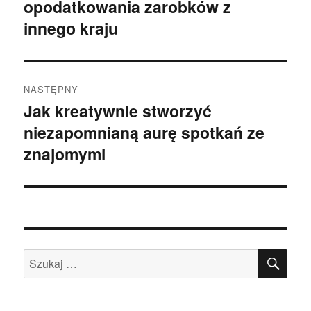
opodatkowania zarobków z
wpis:
innego kraju
NASTĘPNY
Jak kreatywnie stworzyć
Następny
niezapomnianą aurę spotkań ze
wpis:
znajomymi
SZU
Szukaj: