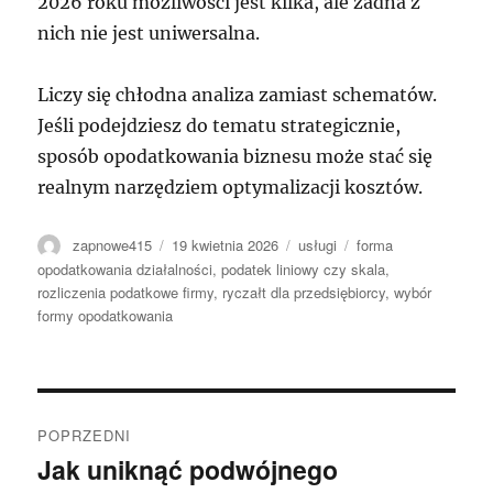
2026 roku możliwości jest kilka, ale żadna z
nich nie jest uniwersalna.
Liczy się chłodna analiza zamiast schematów.
Jeśli podejdziesz do tematu strategicznie,
sposób opodatkowania biznesu może stać się
realnym narzędziem optymalizacji kosztów.
Autor
Data
Kategorie
Tagi
zapnowe415
19 kwietnia 2026
usługi
forma
publikacji
opodatkowania działalności
,
podatek liniowy czy skala
,
rozliczenia podatkowe firmy
,
ryczałt dla przedsiębiorcy
,
wybór
formy opodatkowania
Nawigacja
POPRZEDNI
wpisu
Jak uniknąć podwójnego
Poprzedni