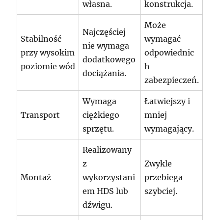
własna.
konstrukcja.
Może
Najczęściej
Stabilność
wymagać
nie wymaga
przy wysokim
odpowiednic
dodatkowego
poziomie wód
h
dociążania.
zabezpieczeń.
Wymaga
Łatwiejszy i
Transport
ciężkiego
mniej
sprzętu.
wymagający.
Realizowany
z
Zwykle
Montaż
wykorzystani
przebiega
em HDS lub
szybciej.
dźwigu.