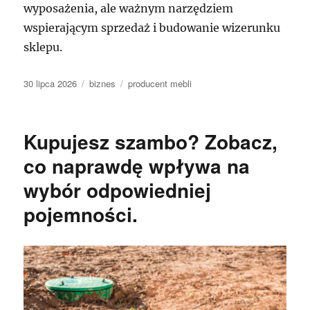
wyposażenia, ale ważnym narzędziem
wspierającym sprzedaż i budowanie wizerunku
sklepu.
Data
Kategorie
Tagi
30 lipca 2026
biznes
producent mebli
publikacji
Kupujesz szambo? Zobacz,
co naprawdę wpływa na
wybór odpowiedniej
pojemności.