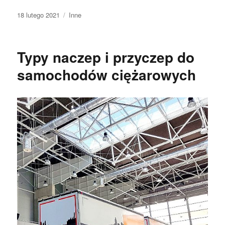
Data
Kategorie
18 lutego 2021
Inne
publikacji
Typy naczep i przyczep do
samochodów ciężarowych