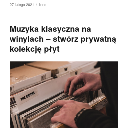
Data
Kategorie
27 lutego 2021
Inne
publikacji
Muzyka klasyczna na
winylach – stwórz prywatną
kolekcję płyt