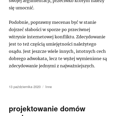
swojej argumentacji, przeciwko którym należy
się umocnić.
Podobnie, poprawny mecenas być w stanie
dojrzeć słabości w sporze po przeciwnej
witrynie internetowej konfliktu. Zdecydowanie
jest to też częścią umiejętności należytego
osądu. Jest jeszcze wiele innych, istotnych cech
dobrego adwokata, lecz te wyżej wymienione są
zdecydowanie jednymi z najważniejszych.
Data
Kategorie
13 października 2020
Inne
publikacji
projektowanie domów