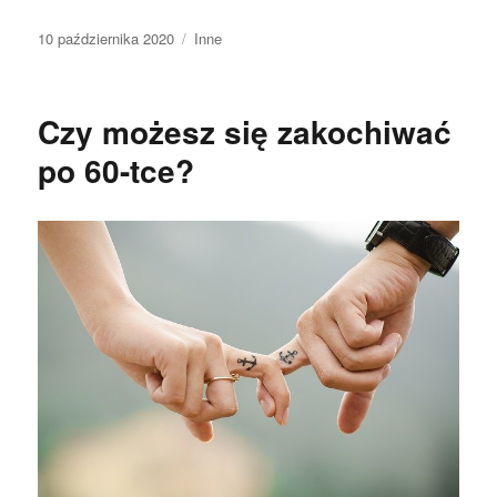
Data
Kategorie
10 października 2020
Inne
publikacji
Czy możesz się zakochiwać
po 60-tce?