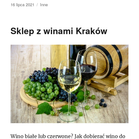
Data
Kategorie
16 lipca 2021
Inne
publikacji
Sklep z winami Kraków
Wino białe lub czerwone? Jak dobierać wino do