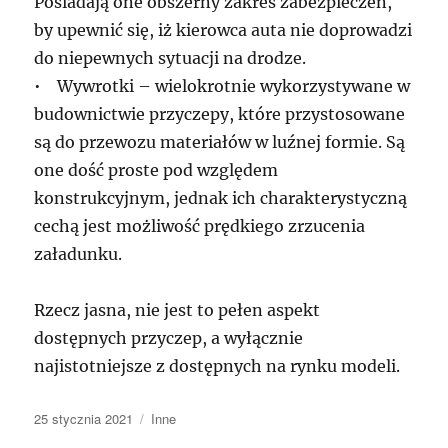
Posiadają one obszerny zakres zabezpieczeń,
by upewnić się, iż kierowca auta nie doprowadzi
do niepewnych sytuacji na drodze.
• Wywrotki – wielokrotnie wykorzystywane w
budownictwie przyczepy, które przystosowane
są do przewozu materiałów w luźnej formie. Są
one dość proste pod względem
konstrukcyjnym, jednak ich charakterystyczną
cechą jest możliwość prędkiego zrzucenia
załadunku.
Rzecz jasna, nie jest to pełen aspekt
dostępnych przyczep, a wyłącznie
najistotniejsze z dostępnych na rynku modeli.
Data
Kategorie
25 stycznia 2021
Inne
publikacji