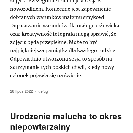
zdjęcia. Szczególnie trudna jest sesja z
noworodkiem. Konieczne jest zapewnienie
dobranych warunków małemu smykowi.
Dopasowanie warunków dla małego człowieka
oraz kreatywność fotografa mogą sprawić, że
zdjęcia będą przepiękne. Może to być
najpiękniejsza pamiątka dla każdego rodzica.
Odpowiednio utworzona sesja to sposób na
zatrzymanie tych boskich chwil, kiedy nowy
członek pojawia się na świecie.
Data
Kategorie
28 lipca 2022
usługi
publikacji
Urodzenie malucha to okres
niepowtarzalny