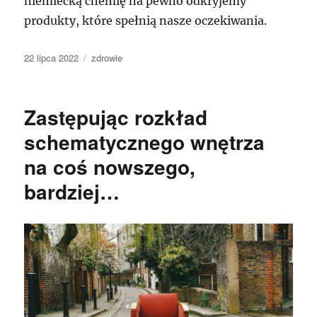
niemiecką chemię na pewno odkryjemy
produkty, które spełnią nasze oczekiwania.
Data
Kategorie
22 lipca 2022
zdrowie
publikacji
Zastępując rozkład
schematycznego wnętrza
na coś nowszego,
bardziej…