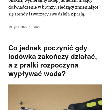
bliskich wybierajmy sklep jubilerski mający
doświadczenie w branży, śledzący zmieniające
się trendy i tworzący swe dzieła z pasją.
Data
Kategorie
19 lipca 2022
usługi
publikacji
Co jednak poczynić gdy
lodówka zakończy działać,
a z pralki rozpoczyna
wypływać woda?