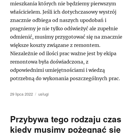
mieszkania których nie będziemy pierwszym
właścicielem. Jeśli ich dotychczasowy wystrój
znacznie odbiega od naszych upodobań i
pragniemy je nie tylko odświeżyć ale zupełnie
odmienić, musimy przygotować się na znacznie
większe koszty związane z remontem.
Niezależnie od ilości prac ważne jest by ekipa
remontowa była doświadczona, z
odpowiednimi umiejętnościami i wiedzą
potrzebną do wykonania poszczególnych prac.
Data
Kategorie
29 lipca 2022
usługi
publikacji
Przybywa tego rodzaju czas
kiedy musimy pożegnać się