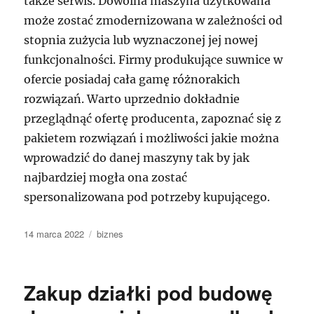
także serwis. Dowolna maszyna użytkowana
może zostać zmodernizowana w zależności od
stopnia zużycia lub wyznaczonej jej nowej
funkcjonalności. Firmy produkujące suwnice w
ofercie posiadaj cała gamę różnorakich
rozwiązań. Warto uprzednio dokładnie
przeglądnąć ofertę producenta, zapoznać się z
pakietem rozwiązań i możliwości jakie można
wprowadzić do danej maszyny tak by jak
najbardziej mogła ona zostać
spersonalizowana pod potrzeby kupującego.
Data
Kategorie
14 marca 2022
biznes
publikacji
Zakup działki pod budowę