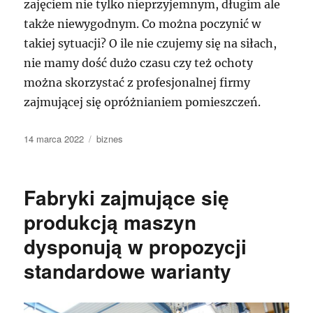
zajęciem nie tylko nieprzyjemnym, długim ale
także niewygodnym. Co można poczynić w
takiej sytuacji? O ile nie czujemy się na siłach,
nie mamy dość dużo czasu czy też ochoty
można skorzystać z profesjonalnej firmy
zajmującej się opróżnianiem pomieszczeń.
Data
Kategorie
14 marca 2022
biznes
publikacji
Fabryki zajmujące się
produkcją maszyn
dysponują w propozycji
standardowe warianty