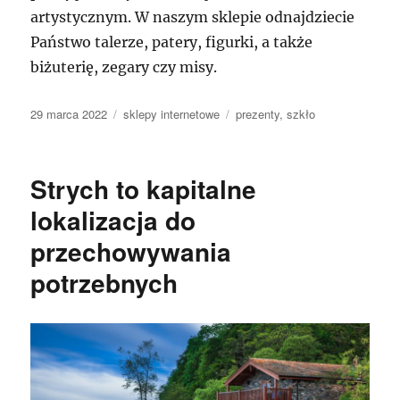
artystycznym. W naszym sklepie odnajdziecie
Państwo talerze, patery, figurki, a także
biżuterię, zegary czy misy.
Data
Kategorie
Tagi
29 marca 2022
sklepy internetowe
prezenty
,
szkło
publikacji
Strych to kapitalne
lokalizacja do
przechowywania
potrzebnych