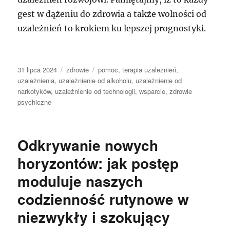
gest w dążeniu do zdrowia a także wolności od
uzależnień to krokiem ku lepszej prognostyki.
Data
Kategorie
Tagi
31 lipca 2024
zdrowie
pomoc
,
terapia uzależnień
,
publikacji
uzależnienia
,
uzależnienie od alkoholu
,
uzależnienie od
narkotyków
,
uzależnienie od technologii
,
wsparcie
,
zdrowie
psychiczne
Odkrywanie nowych
horyzontów: jak postęp
moduluje naszych
codzienność rutynowe w
niezwykły i szokujący